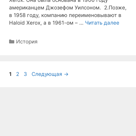
Xerox. Она была основана в 1906 году
американцем Джозефом Уилсоном. 2.Позже,
в 1958 году, компанию переименовывают в
Haloid Xerox, а в 1961-ом – …
Читать далее
Рубрики
История
Страница
Страница
Страница
1
2
3
Следующая
→