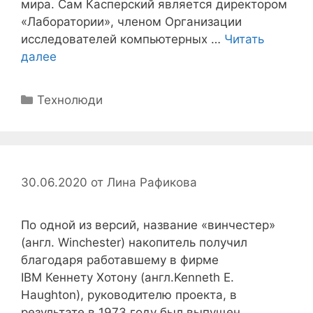
мира. Сам Касперский является директором
«Лаборатории», членом Организации
исследователей компьютерных …
Читать
далее
Рубрики
Технолюди
30.06.2020
от
Лина Рафикова
По одной из версий, название «винчестер»
(англ. Winchester) накопитель получил
благодаря работавшему в фирме
IBM Кеннету Хотону (англ.Kenneth E.
Haughton), руководителю проекта, в
результате в 1973 году был выпущен