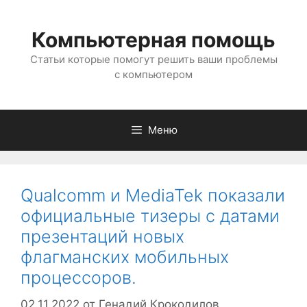
Перейти
к
Компьютерная помощь
содержимому
Статьи которые помогут решить ваши проблемы
с компьютером
Меню
Qualcomm и MediaTek показали
официальные тизеры с датами
презентаций новых
флагманских мобильных
процессоров.
02.11.2022
от
Генадий Крокодилов