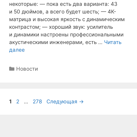
некоторые: — пока есть два варианта: 43
и 50 дюймов, а всего будет шесть; — 4K-
матрица и высокая яркость с динамическим
контрастом; — хороший звук: усилитель
и динамики настроены профессиональными
акустическими инженерами, есть …
Читать
далее
Рубрики
Новости
Страница
Страница
Страница
1
2
…
278
Следующая
→