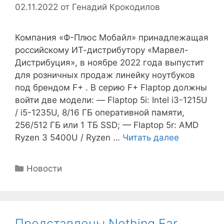
02.11.2022
от
Генадий Крокодилов
Компания «Ф-Плюс Мобайл» принадлежащая
российскому ИТ-дистрибутору «Марвел-
Дистрибуция», в ноябре 2022 года выпустит
для розничных продаж линейку ноутбуков
под брендом F+ . В серию F+ Flaptop должны
войти две модели: — Flaptop 5i: Intel i3-1215U
/ i5-1235U, 8/16 ГБ оперативной памяти,
256/512 ГБ или 1 ТБ SSD; — Flaptop 5r: AMD
Ryzen 3 5400U / Ryzen …
Читать далее
Рубрики
Новости
Представлены Nothing Ear