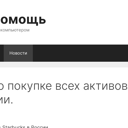
помощь
с компьютером
Новости
о покупке всех активов
ии.
 Starbucks в России.