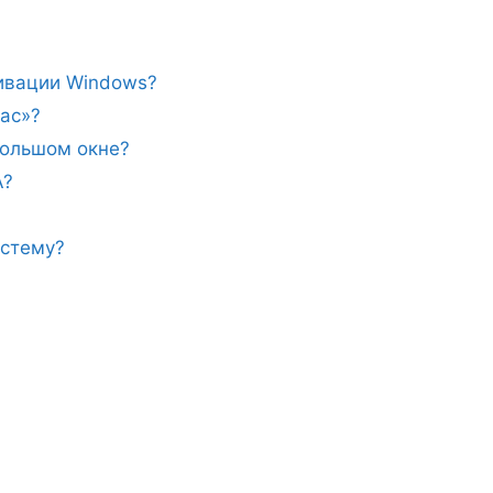
тивации Windows?
ас»?
ебольшом окне?
A?
истему?