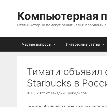
Перейти
к
Компьютерная 
содержимому
Статьи которые помогут решить ваши проблемы 
Частые вопросы
Интересные статьи
Тимати объявил 
Starbucks в Росс
01.08.2022
от
Генадий Крокодилов
Тимати объявил о покупке всех активов