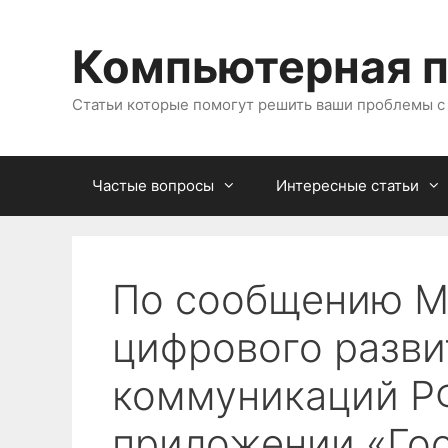
Перейти
к
Компьютерная 
содержимому
Статьи которые помогут решить ваши проблемы 
Частые вопросы
Интересные статьи
По сообщению М
цифрового разви
коммуникаций Р
приложении «Гос