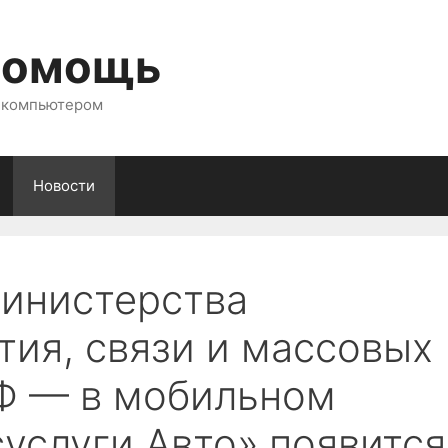
помощь
с компьютером
Новости
инистерства
тия, связи и массовых
Ф — в мобильном
услуги Авто» появится