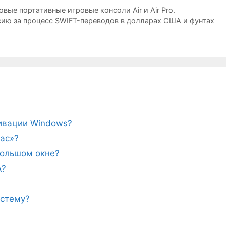
вые портативные игровые консоли Air и Air Pro.
сию за процесс SWIFT-переводов в долларах США и фунтах
тивации Windows?
ас»?
ебольшом окне?
A?
истему?