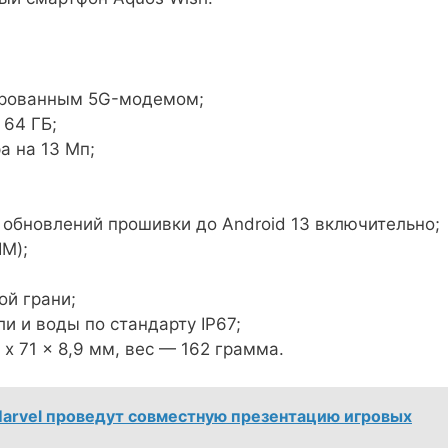
ированным 5G-модемом;
 64 ГБ;
а на 13 Мп;
 обновлений прошивки до Android 13 включительно;
IM);
ой грани;
и и воды по стандарту IP67;
x 71 x 8,9 мм, вес — 162 грамма.
 Marvel проведут совместную презентацию игровых