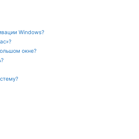
тивации Windows?
ас»?
ебольшом окне?
A?
истему?