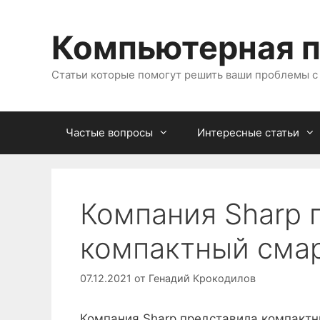
Перейти
к
Компьютерная 
содержимому
Статьи которые помогут решить ваши проблемы 
Частые вопросы
Интересные статьи
Компания Sharp 
компактный смар
07.12.2021
от
Генадий Крокодилов
Компания Sharp представила компактн