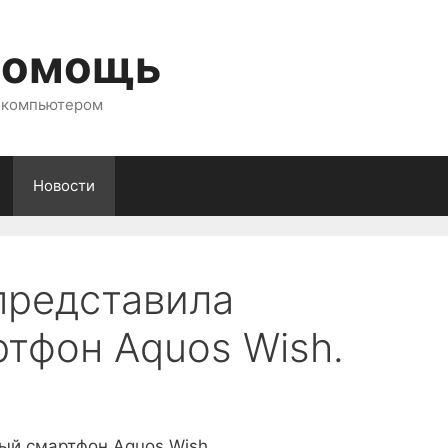
помощь
с компьютером
Новости
представила
тфон Aquos Wish.
ый смартфон Aquos Wish.