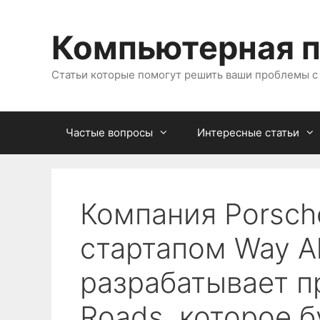
Перейти
к
Компьютерная 
содержимому
Статьи которые помогут решить ваши проблемы 
Частые вопросы
Интересные статьи
Компания Porsch
стартапом Way A
разрабатывает п
Roads, которое 