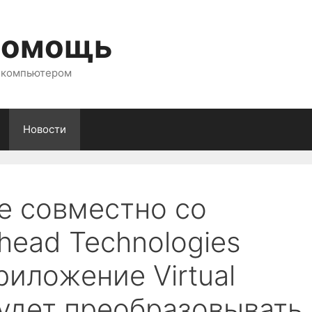
помощь
с компьютером
Новости
e совместно со
head Technologies
риложение Virtual
будет преобразовывать