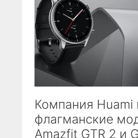
Компания Huami 
флагманские мо
Amazfit GTR 2 и 