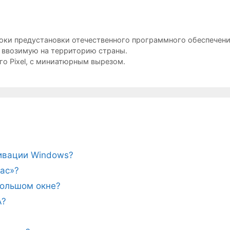
оки предустановки отечественного программного обеспечен
 ввозимую на территорию страны.
о Pixel, с миниатюрным вырезом.
тивации Windows?
ас»?
ебольшом окне?
A?