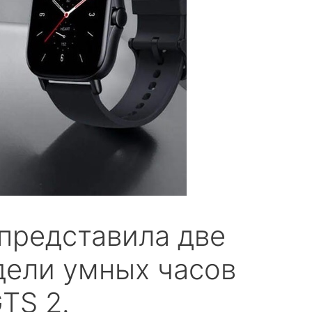
представила две
дели умных часов
GTS 2.