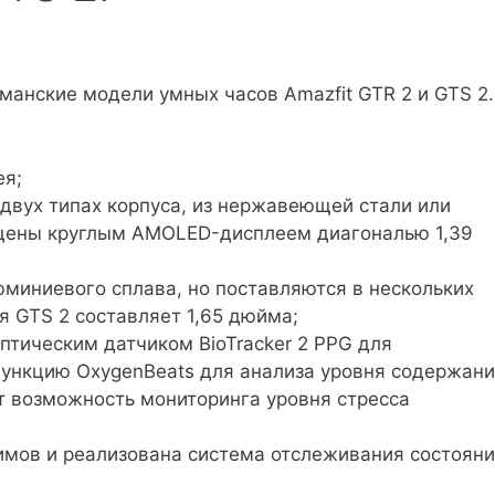
анские модели умных часов Amazfit GTR 2 и GTS 2.
ея;
 двух типах корпуса, из нержавеющей стали или
ащены круглым AMOLED-дисплеем диагональю 1,39
юминиевого сплава, но поставляются в нескольких
 GTS 2 составляет 1,65 дюйма;
тическим датчиком BioTracker 2 PPG для
ункцию OxygenBeats для анализа уровня содержан
т возможность мониторинга уровня стресса
имов и реализована система отслеживания состоян