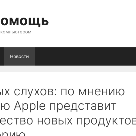
помощь
с компьютером
Новости
х слухов: по мнению
ью Apple представит
ество новых продукто
орию.