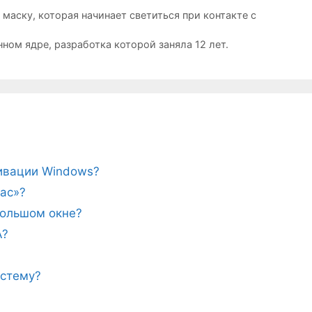
аску, которая начинает светиться при контакте с
ном ядре, разработка которой заняла 12 лет.
тивации Windows?
ас»?
ебольшом окне?
A?
истему?