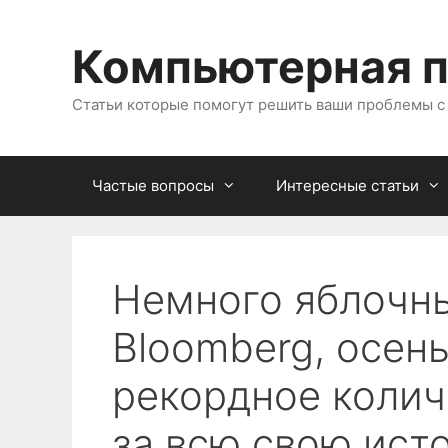
Перейти
к
Компьютерная 
содержимому
Статьи которые помогут решить ваши проблемы 
Частые вопросы
Интересные статьи
Немного яблочны
Bloomberg, осен
рекордное колич
за всю свою ист