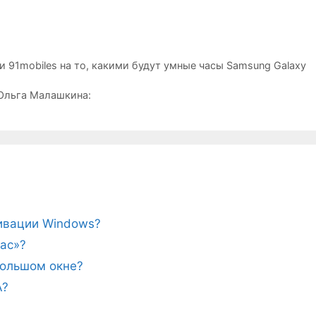
 91mobiles на то, какими будут умные часы Samsung Galaxy
Ольга Малашкина:
тивации Windows?
ас»?
ебольшом окне?
A?