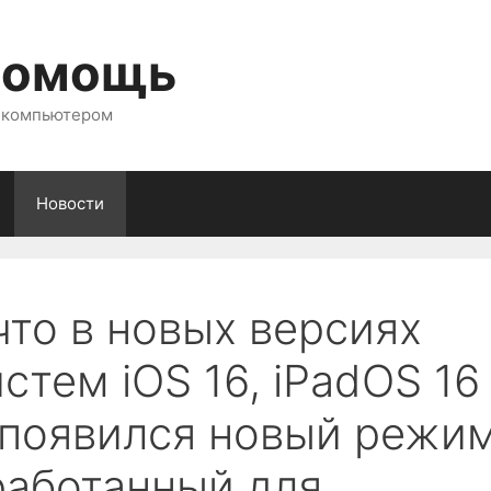
помощь
с компьютером
Новости
что в новых версиях
тем iOS 16, iPadOS 16
 появился новый режи
работанный для