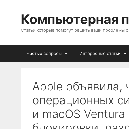
Перейти
к
Компьютерная 
содержимому
Статьи которые помогут решить ваши проблемы 
Частые вопросы
Интересные статьи
Apple объявила, 
операционных сис
и macOS Ventura
блокировки, раз