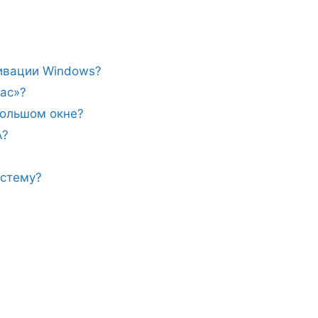
тивации Windows?
ас»?
ебольшом окне?
A?
истему?