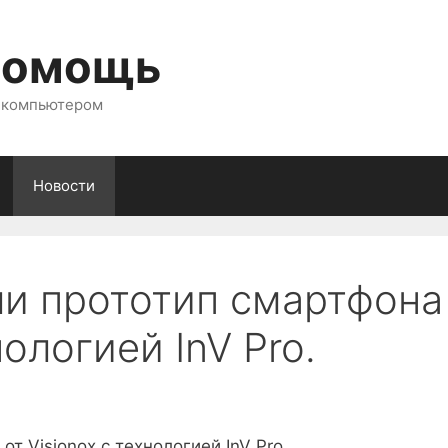
помощь
с компьютером
Новости
и прототип смартфона
нологией InV Pro.
т Visionox с технологией InV Pro.