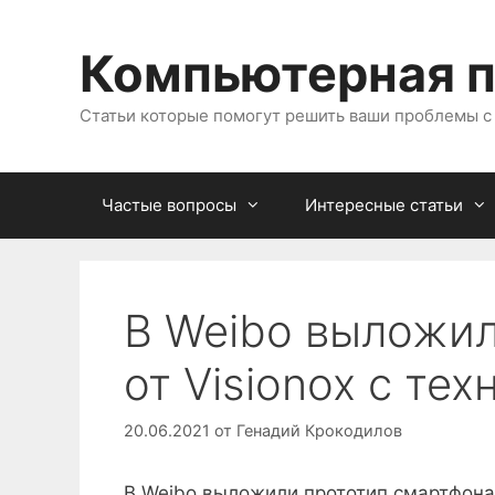
Перейти
к
Компьютерная 
содержимому
Статьи которые помогут решить ваши проблемы 
Частые вопросы
Интересные статьи
В Weibo выложил
от Visionox с тех
20.06.2021
от
Генадий Крокодилов
В Weibo выложили прототип смартфона о