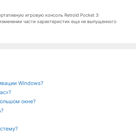
ртативную игровую консоль Retroid Pocket 3:
изменении части характеристик еще не выпущенного
тивации Windows?
ас»?
ебольшом окне?
A?
истему?