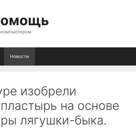
помощь
с компьютером
Новости
уре изобрели
пластырь на основе
уры лягушки-быка.