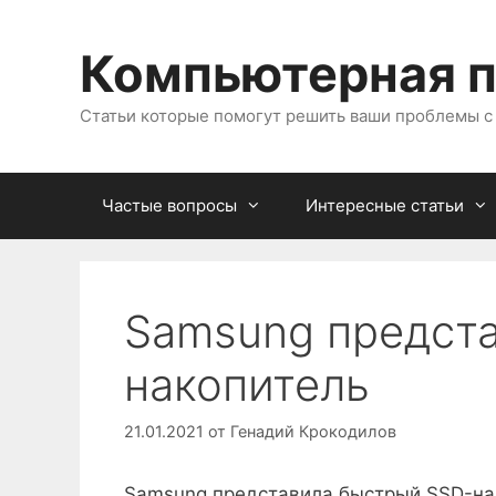
Перейти
к
Компьютерная 
содержимому
Статьи которые помогут решить ваши проблемы 
Частые вопросы
Интересные статьи
Samsung предст
накопитель
21.01.2021
от
Генадий Крокодилов
Samsung представила быстрый SSD-на