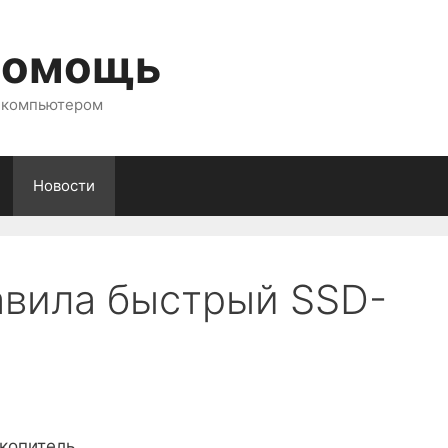
помощь
с компьютером
Новости
авила быстрый SSD-
копитель