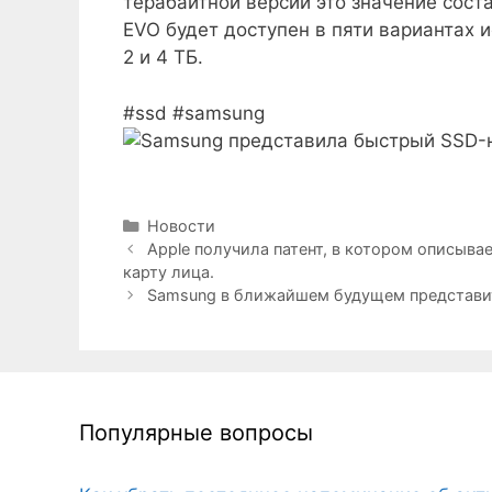
терабайтной версии это значение сост
EVO будет доступен в пяти вариантах и
2 и 4 ТБ.
#ssd #samsung
Рубрики
Новости
Apple получила патент, в котором описыв
карту лица.
Samsung в ближайшем будущем представи
Популярные вопросы