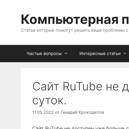
Перейти
к
Компьютерная 
содержимому
Статьи которые помогут решить ваши проблемы 
Частые вопросы
Интересные статьи
Сайт RuTube не 
суток.
11.05.2022
от
Генадий Крокодилов
Сайт RuTube не доступен уже больше с