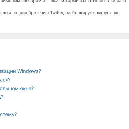
юймовым сенсором от Leica, который захватывает в 1,8 раза
елки по приобретению Twitter, разблокирует аккаунт экс-
тивации Windows?
ас»?
ебольшом окне?
A?
истему?