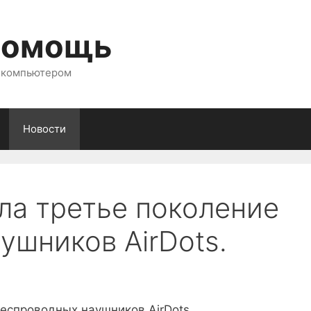
помощь
с компьютером
Новости
ла третье поколение
ушников AirDots.
еспроводных наушников AirDots.