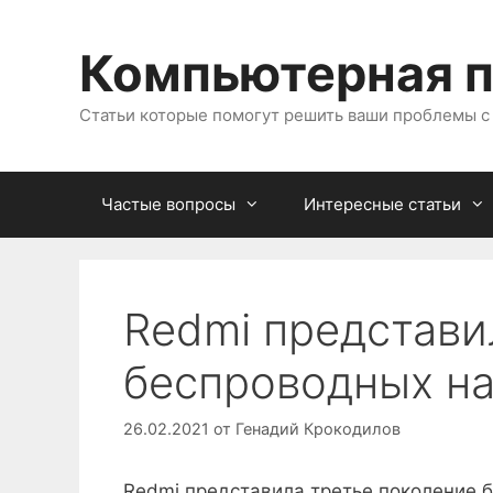
Перейти
к
Компьютерная 
содержимому
Статьи которые помогут решить ваши проблемы 
Частые вопросы
Интересные статьи
Redmi представи
беспроводных на
26.02.2021
от
Генадий Крокодилов
Redmi представила третье поколение б