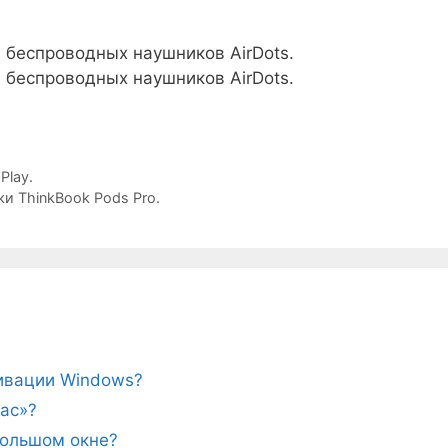
Play.
и ThinkBook Pods Pro.
тивации Windows?
ас»?
ебольшом окне?