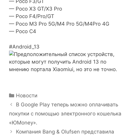
— Poco F3/GT
— Poco X3 GT/X3 Pro
— Poco F4/Pro/GT
— Poco M3 Pro 5G/M4 Pro 5G/M4Pro 4G
— Poco C4
#Android_13
Рубрики
Новости
В Google Play теперь можно оплачивать
покупки с помощью электронного кошелька
«ЮMoney».
Компания Bang & Olufsen представила