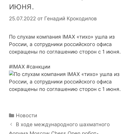
июня.
25.07.2022
от
Генадий Крокодилов
По слухам компания IMAX «тихо» ушла из
России, а сотрудники российского офиса
сокращены по соглашению сторон с 1 июня.
#IMAX #санкции
Рубрики
Новости
В ходе международного шахматного
форума Moscow Chess Open робот-