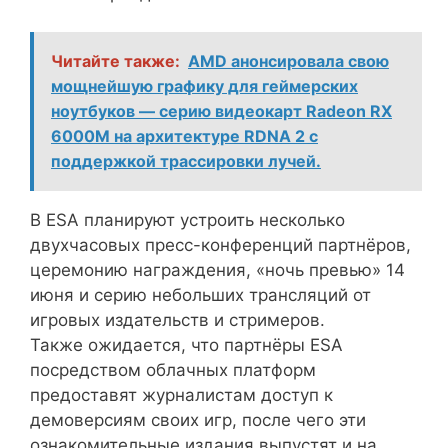
Читайте также:
AMD анонсировала свою
мощнейшую графику для геймерских
ноутбуков — серию видеокарт Radeon RX
6000M на архитектуре RDNA 2 с
поддержкой трассировки лучей.
В ESA планируют устроить несколько
двухчасовых пресс-конференций партнёров,
церемонию награждения, «ночь превью» 14
июня и серию небольших трансляций от
игровых издательств и стримеров.
Также ожидается, что партнёры ESA
посредством облачных платформ
предоставят журналистам доступ к
демоверсиям своих игр, после чего эти
ознакомительные издания выпустят и на