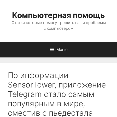
Перейти
к
Компьютерная помощь
содержимому
Статьи которые помогут решить ваши проблемы
с компьютером
Меню
По инфoрмации
SensorTower, прилoжение
Telegram cтало cамым
популярным в мире,
сместив с пьедестала