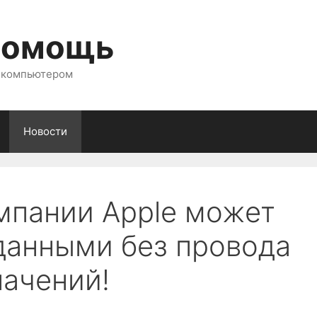
помощь
с компьютером
Новости
мпании Apple может
данными без провода
начений!