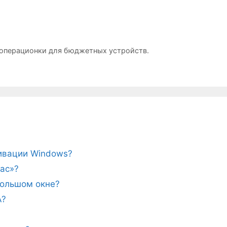
ю операционки для бюджетных устройств.
тивации Windows?
ас»?
ебольшом окне?
A?