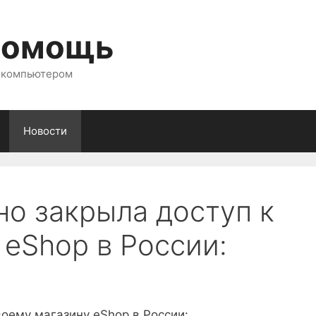
помощь
с компьютером
Новости
но закрыла доступ к
 eShop в России:
воему магазину eShop в России: