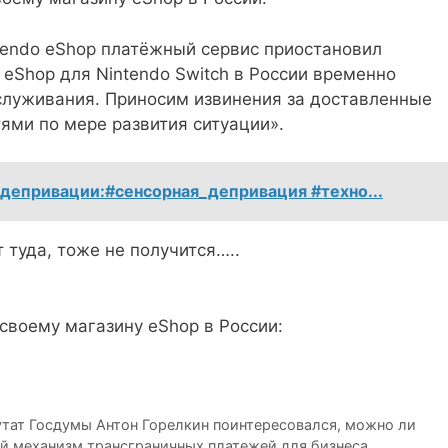
ntendo eShop платёжный сервис приостановил
 eShop для Nintendo Switch в России временно
служивания. Приносим извинения за доставленные
ями по мере развития ситуации».
 депривации:#сенсорная_депривация #техно...
 туда, тоже не получится…..
тат Госдумы Антон Горелкин поинтересовался, можно ли
й механизм трансграничных платежей для бизнеса.