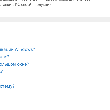
ставки в РФ своей продукции.
тивации Windows?
ас»?
ебольшом окне?
A?
истему?