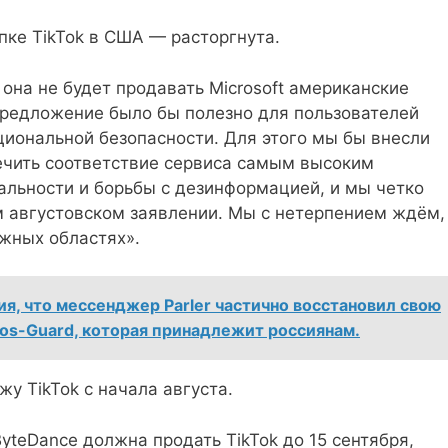
упке TikTok в США — расторгнута.
 она не будет продавать Microsoft американские
предложение было бы полезно для пользователей
циональной безопасности. Для этого мы бы внесли
ечить соответствие сервиса самым высоким
альности и борьбы с дезинформацией, и мы четко
 августовском заявлении. Мы с нетерпением ждём,
ажных областях».
я, что мессенджер Parler частично восстановил свою
os-Guard, которая принадлежит россиянам.
жу TikTok с начала августа.
yteDance должна продать TikTok до 15 сентября,