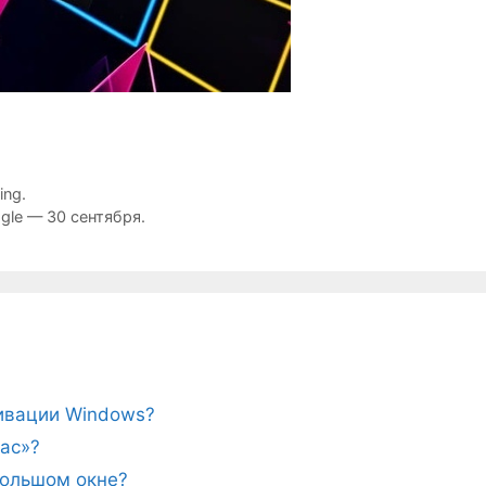
ng.
gle — 30 сентября.
тивации Windows?
ас»?
ебольшом окне?