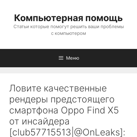
Перейти
к
Компьютерная помощь
содержимому
Статьи которые помогут решить ваши проблемы
с компьютером
Меню
Ловите качественные
рендеры предстоящего
смартфона Oppo Find X5
от инсайдера
[club57715513|@OnLeaks]: