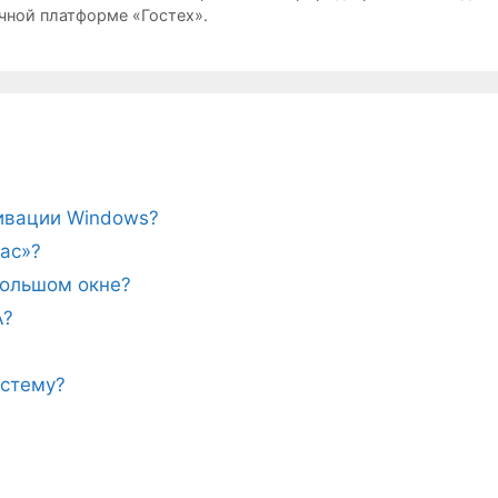
чной платформе «Гостех».
тивации Windows?
ас»?
ебольшом окне?
A?
истему?