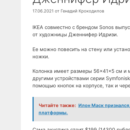
17.06.2021
от
Генадий Крокодилов
IKEA совместно с брендом Sonos выпус
от художницы Дженнифер Идризи.
Ее можно повесить на стену или устан
ножки.
Колонка имеет размеры 56×41×5 см и 
другими устройствами серии Symfonisk 
помощью кнопок на корпусе, так и че
Читайте также:
Илон Маск признался
платформы.
Сама акустика стоит $199 (14300 рубл