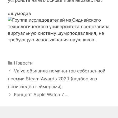
устройств на его основе пока неизвестна.
#шумодав
Рубрики
Новости
Valve объявила номинантов собственной
премии Steam Awards 2020 (подбор игр
произведён геймерами):
Koнцепт Apple Watch 7…..