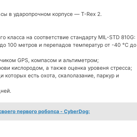
асы в ударопрочном корпусе — T-Rex 2.
о класса на соответствие стандарту MIL-STD 810G:
 до 100 метров и перепадов температур от -40 °C до
чиком GPS, компасом и альтиметром;
ови кислородом, а также оценка уровеня стресса;
 которых есть охота, скалолазание, паркур и
ней.
своего первого робопса - CyberDog: