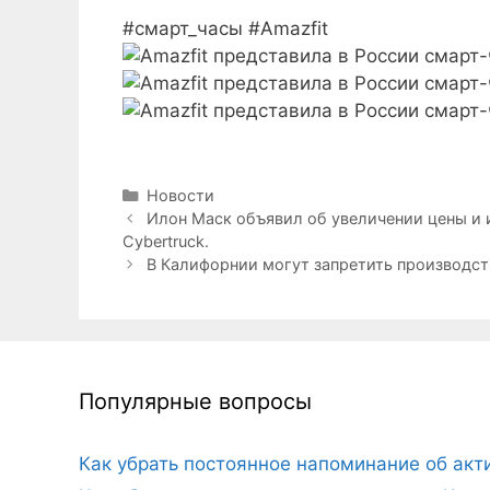
#смарт_часы #Amazfit
Рубрики
Новости
Илон Маск объявил об увеличении цены и 
Cybertruck.
В Калифорнии могут запретить производств
Популярные вопросы
Как убрать постоянное напоминание об ак