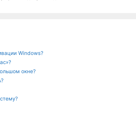
тивации Windows?
ас»?
ебольшом окне?
A?
истему?