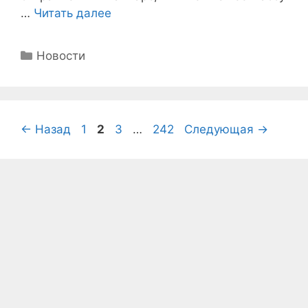
…
Читать далее
Рубрики
Новости
Страница
Страница
Страница
Страница
←
Назад
1
2
3
…
242
Следующая
→