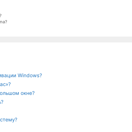
?
ma?
тивации Windows?
ас»?
ебольшом окне?
A?
истему?