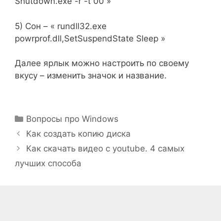
Shutdown.exe -r -t 00 »
5) Сон – « rundll32.exe
powrprof.dll,SetSuspendState Sleep »
Далее ярлык можно настроить по своему
вкусу – изменить значок и название.
Рубрики
Вопросы про Windows
Как создать копию диска
Как скачать видео с youtube. 4 самых
лучших способа