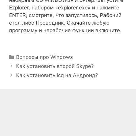
набираем CD WINDOWS» и Энтер. Запустите
Explorer, набором «explorer.exe» и нажмите
ENTER, смотрите, что запустилось, Рабочий
стол либо Проводник. Скачайте любую
программу и нерабочие функции включите.
Рубрики
Вопросы про Windows
Как установить второй Skype?
Как установить icq на Андроид?