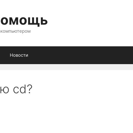
помощь
с компьютером
Новости
ию cd?