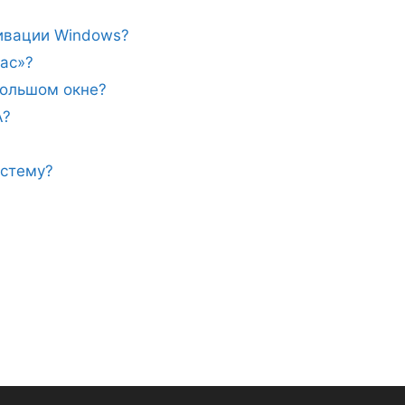
тивации Windows?
ас»?
ебольшом окне?
A?
истему?