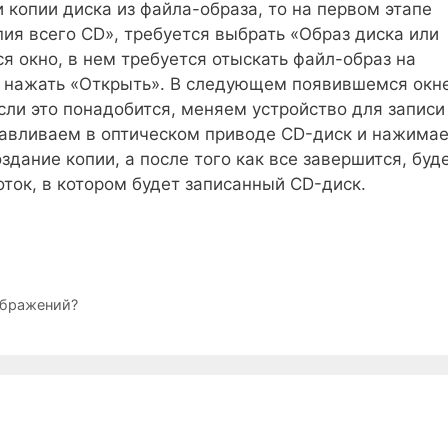
 копии диска из файла-образа, то на первом этапе
пия всего CD», требуется выбрать «Образ диска или
ся окно, в нем требуется отыскать файл-образ на
м нажать «Открыть». В следующем появившемся окн
сли это понадобится, меняем устройство для записи
навливаем в оптическом приводе CD-диск и нажима
дание копии, а после того как все завершится, буд
оток, в котором будет записанный CD-диск.
ображений?