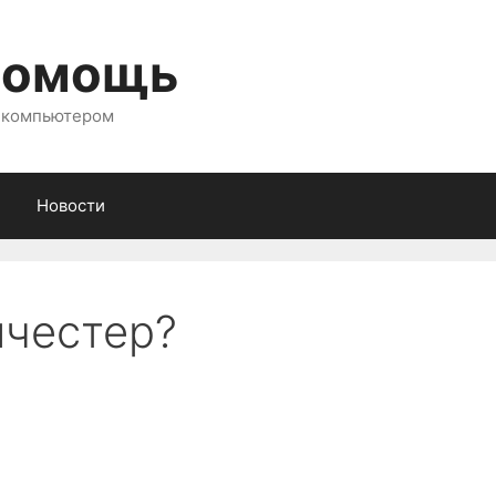
помощь
с компьютером
Новости
нчестер?