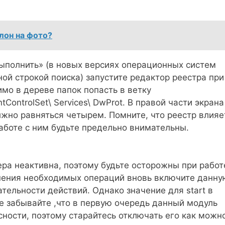
лон на фото?
ыполнить» (в новых версиях операционных систем
й строкой поиска) запустите редактор реестра при
мо в дереве папок попасть в ветку
ontrolSet\ Services\ DwProt. В правой части экрана
олжно равняться четырем. Помните, что реестр влияе
работе с ним будьте предельно внимательны.
ра неактивна, поэтому будьте осторожны при работ
нения необходимых операций вновь включите данну
ельности действий. Однако значение для start в
е забывайте ,что в первую очередь данный модуль
ности, поэтому старайтесь отключать его как можн