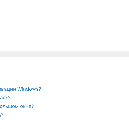
тивации Windows?
ас»?
ебольшом окне?
A?