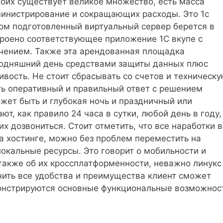
оих существует великое множество, есть масса
инистрирование и сокращающих расходы. Это 1с
зом подготовленный виртуальный сервер берется в
троено соответствующее приложение 1С вкупе с
ением. Также эта арендованная площадка
годняшний день средствами защиты данных плюс
вость. Не стоит сбрасывать со счетов и техническ
ть оперативный и правильный ответ с решением
ожет быть и глубокая ночь и праздничный или
т, как правило 24 часа в сутки, любой день в году,
х дозвониться. Стоит отметить, что все наработки в
а хостинге, можно без проблем переместить на
окальные ресурсы. Это говорит о мобильности и
также об их кроссплатформенности, неважно линукс
нить все удобства и преимущества клиент сможет
монстрируются основные функциональные возможнос