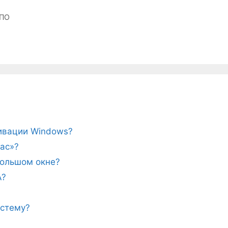
 ПО
тивации Windows?
ас»?
ебольшом окне?
A?
истему?