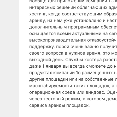
Вообще для приложений компании 1С к
интересных решений облегчающих адм
хостинг, когда соответствующим обра
аренду, на нем уже установлено и нас
дополнительным программным обеспеч
оснащается всеми актуальными на се
высокопроизводительная отказоустойчи
поддержку, порой очень важно получи
своего вопроса в нужное время, это м
выходной день. Службы хостера работаю
даже 1 января вы всегда сможете до ни
продуктах компании 1с размещенных н
другие площадки или на собственные л
масштабируемости таких площадок, а 
операционная среда или виндовс. Оце
через тестовый режим, в котором де
сервиса аренды площадок.